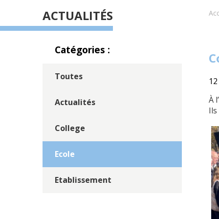
ACTUALITÉS
Acc
Catégories :
C
Toutes
12
À 
Actualités
Ils
College
Ecole
Etablissement