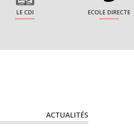
d’un monde en devenir.
LE CDI
ECOLE DIRECTE
Marie-Ange ALLIGIER
, Ch
Gabriel PIGNIDE
, Adjoint 
Thierry RIQUE
, Chef d’ét
ACTUALITÉS