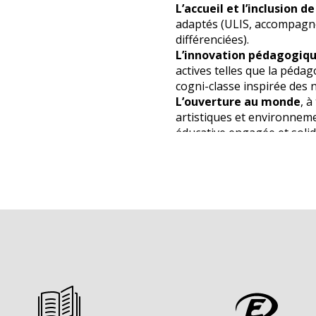
L’accueil et l’inclusion d
adaptés (ULIS, accompagn
différenciées).
L’innovation pédagogiq
actives telles que la péda
cogni-classe inspirée des 
L’ouverture au monde
, à
artistiques et environne
éducative engagée et solid
Labellisé
E3D (École et Co
inscrit pleinement son ac
développement durable, en 
responsabilité écologique 
Les
résultats scolaires s
enseignantes
et la
confi
de la qualité de l’accompa
Fort d’un ancrage local re
renouvelée, Fénelon Saint-
mission :
former des jeun