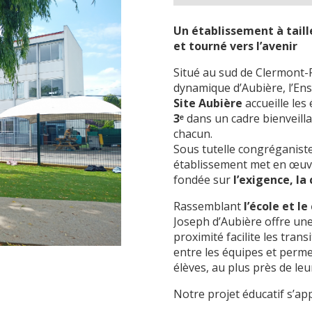
Un établissement à taill
et tourné vers l’avenir
Situé au sud de Clermont
dynamique d’Aubière, l’En
Site Aubière
accueille les
3ᵉ
dans un cadre bienveillan
chacun.
Sous tutelle congréganist
établissement met en œuv
fondée sur
l’exigence, la
Rassemblant
l’école et l
Joseph d’Aubière offre une
proximité facilite les trans
entre les équipes et perm
élèves, au plus près de leu
Notre projet éducatif s’appu