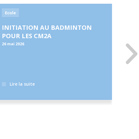
Ecole
Actu
INITIATION AU BADMINTON
100
POUR LES CM2A
26 mai
2026
12 ma
Les cl
autour
Lire la suite
Li