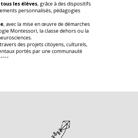
e tous les élèves
, grâce à des dispositifs
ements personnalisés, pédagogies
ue
, avec la mise en œuvre de démarches
gogie Montessori, la classe dehors ou la
neurosciences.
 travers des projets citoyens, culturels,
mentaux portés par une communauté
aire.
llège – Niveau 2)
, l’établissement
tion dans une dynamique de
sensibilisant les élèves à la
et à la coopération.
olides
, la
stabilité des équipes
ance durable des familles
témoignent
gnement offert à chaque élève.
connu et d’une ouverture toujours
Joseph – Site Aubière poursuit sa
es épanouis, autonomes et acteurs