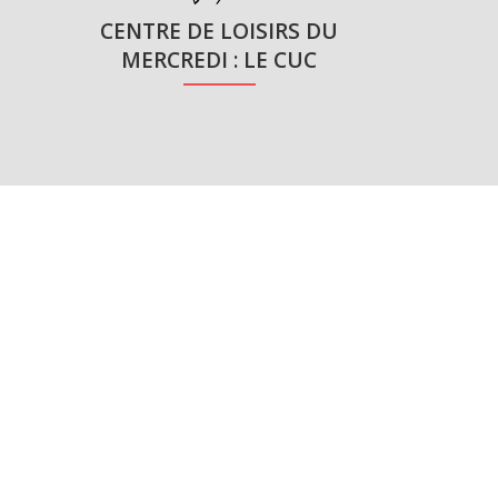
CENTRE DE LOISIRS DU
er
ef d’établissement 1
MERCREDI : LE CUC
degré
de Direction collège
ablissement Coordonateur