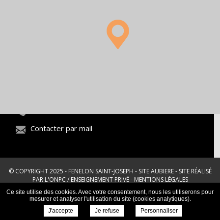
17 avenue de Mont-Mouchet 63170
AUBIERE
04 73 26 03 33
Contacter par mail
© COPYRIGHT 2025 - FENELON SAINT-JOSEPH - SITE AUBIERE -
SITE RÉALISÉ
PAR L'ONPC
/
ENSEIGNEMENT PRIVÉ
-
MENTIONS LÉGALES
Ce site utilise des cookies. Avec votre consentement, nous les utiliserons pour
mesurer et analyser l'utilisation du site (cookies analytiques).
J'accepte
Je refuse
Personnaliser