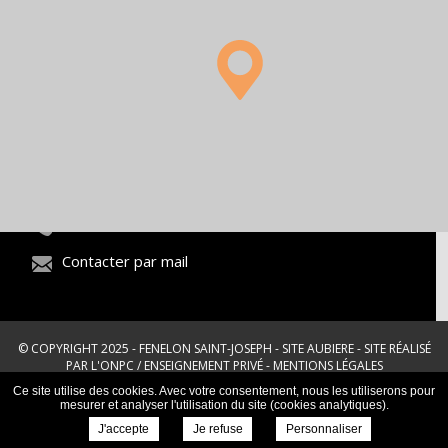
17 avenue de Mont-Mouchet 63170
AUBIERE
04 73 26 03 33
Contacter par mail
© COPYRIGHT 2025 - FENELON SAINT-JOSEPH - SITE AUBIERE -
SITE RÉALISÉ
PAR L'ONPC
/
ENSEIGNEMENT PRIVÉ
-
MENTIONS LÉGALES
Ce site utilise des cookies. Avec votre consentement, nous les utiliserons pour
mesurer et analyser l'utilisation du site (cookies analytiques).
J'accepte
Je refuse
Personnaliser